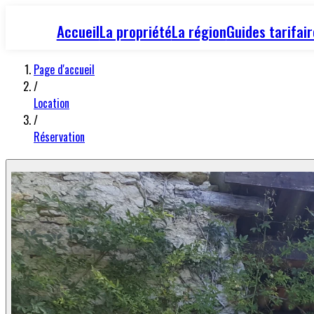
Accueil
La propriété
La région
Guides tarifai
Page d'accueil
/
Location
/
Réservation