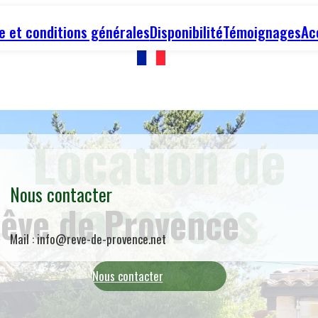
re et conditions générales
Disponibilité
Témoignages
Ac
Location de
vacances
Nous contacter
êve de Provence
Mail : info@reve-de-provence.net
Nous contacter